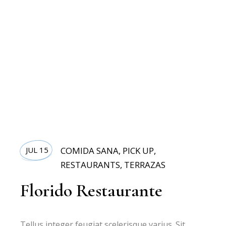
JUL 15
COMIDA SANA
,
PICK UP
,
RESTAURANTS
,
TERRAZAS
Florido Restaurante
Tellus integer feugiat scelerisque varius. Sit