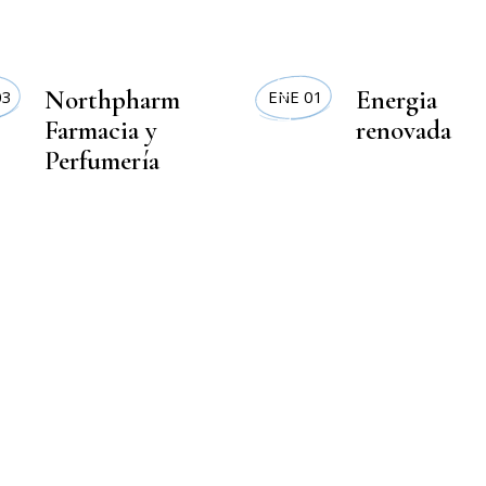
LIFESTYLE
Northpharm
Energia
03
ENE 01
Farmacia y
renovada
Perfumería