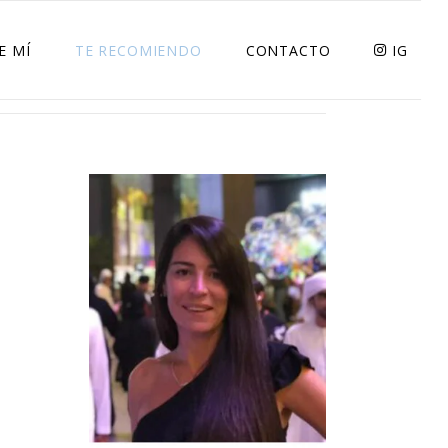
E MÍ
TE RECOMIENDO
CONTACTO
IG
RESTAURANTS
RECETAS
SOLIDARIDAD
LIFESTYLE
TECNOLOGIA
DECO
BELLEZA
DELIVERYS
DEPORTE Y SALUD