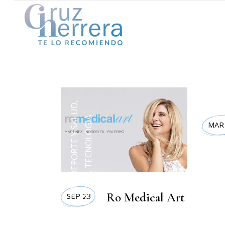
MODA
,
DEPORTE Y SALUD
TECNOLOGIA
MAR
,
LIFESTYLE
,
LIFESTYLE
,
BELLEZA
Ro Medical Art
SEP 23