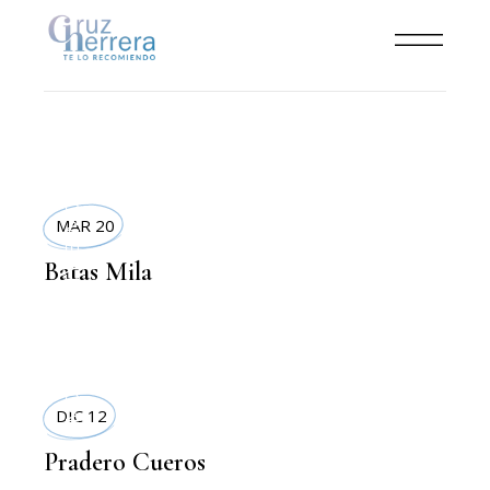
MODA
MAR 20
,
LIFESTYLE
Batas Mila
MODA
DIC 12
Pradero Cueros