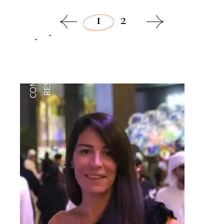
TERRAZAS
DELIVERYS
1
2
,
RESTAURANTS
,
COMIDA SANA