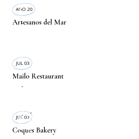
DELIVERYS
AGO 20
Artesanos del Mar
,
COMIDA SANA
JUL 03
Mailo Restaurant
TERRAZAS
,
DELIVERYS
DELIVERYS
,
RESTAURANTS
JUL 03
,
COMIDA SANA
Coques Bakery
,