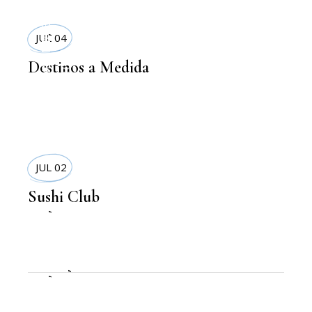
VIAJES
JUL 04
,
COMIDA SANA
,
DELIVERYS
LIFESTYLE
Destinos a Medida
JUL 02
Sushi Club
TERRAZAS
,
DELIVERYS
,
,