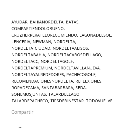
AYUDAR
,
BAHIANORDELTA
,
BATAS
,
COMPARTIENDOLOBUENO
,
CRUZHERRERATELORECOMIENDO
,
LAGUNADELSOL
,
LENCERIA
,
NEWMAN
,
NORDELTA
,
NORDELTA_CIUDAD
,
NORDELTAALISOS
,
NORDELTABAHIA
,
NORDELTACABOSDELLAGO
,
NORDELTACC
,
NORDELTAGOLF
,
NORDELTAPREMIUM
,
NORDELTAVILLANUEVA
,
NORDELTAYALREDEDORES
,
PACHECOGOLF
,
RECOMENDACIONESNORDELTA
,
REFLEXIONES
,
ROPADECAMA
,
SANTABARBARA
,
SEDA
,
SOÑEMOSJUNTAS
,
TALARDELLAGO
,
TALARDEPACHECO
,
TIPSDEBINESTAR
,
TODOVUELVE
Compartir
FB
LI