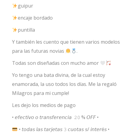
guipur
encaje bordado
puntilla
Y también les cuento que tienen varios modelos
para las futuras novias
.
Todas son diseñadas con mucho amor
Yo tengo una bata divina, de la cual estoy
enamorada, la uso todos los días. Me la regaló
Milagros para mi cumple!
Les dejo los medios de pago
• 𝘦𝘧𝘦𝘤𝘵𝘪𝘷𝘰 𝘰 𝘵𝘳𝘢𝘯𝘴𝘧𝘦𝘳𝘦𝘯𝘤𝘪𝘢
𝟸𝟶 % 𝘖𝘍𝘍 •
• 𝘵𝘰𝘥𝘢𝘴 𝘭𝘢𝘴 𝘵𝘢𝘳𝘫𝘦𝘵𝘢𝘴 𝟹 𝘤𝘶𝘰𝘵𝘢𝘴 𝘴/ 𝘪𝘯𝘵𝘦𝘳é𝘴 •