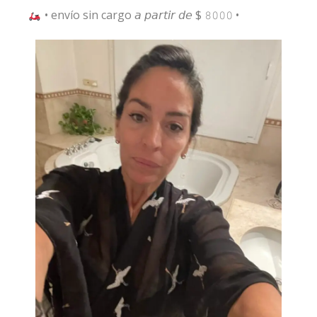
• envío sin cargo 𝘢 𝘱𝘢𝘳𝘵𝘪𝘳 𝘥𝘦 $ 𝟾𝟶𝟶𝟶 •