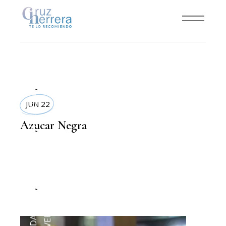
,
DELI BOX
JUN 22
Azucar Negra
,
CONFITERIAS
,
COMIDA SANA
DELIVERYS