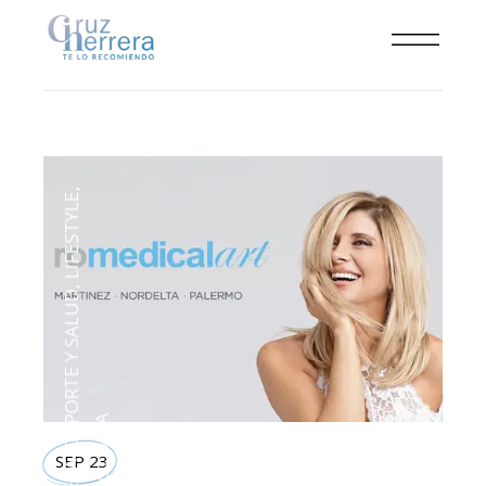
,
LIFESTYLE
,
DEPORTE Y SALUD
TECNOLOGIA
SEP 23
,