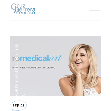
,
LIFESTYLE
,
DEPORTE Y SALUD
TECNOLOGIA
SEP 23
,