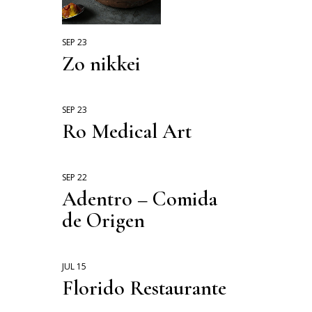
MODA
DELI BOX
SEP 23
VIAJES
Zo nikkei
COMIDA SANA
CONFITERIAS
SEP 23
Ro Medical Art
SEP 22
Adentro – Comida
de Origen
JUL 15
Florido Restaurante