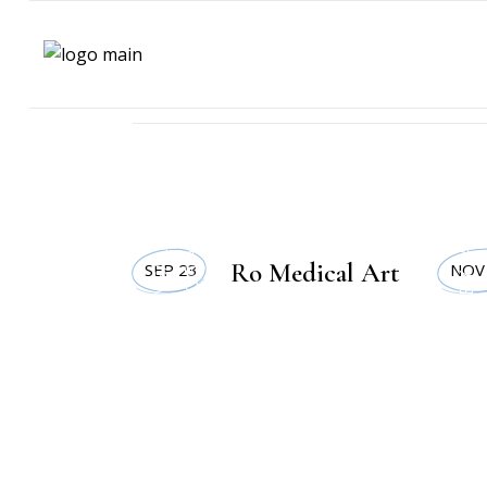
DEPORTE Y SALUD
,
DEPORTE Y SALUD
TECNOLOGIA
Ro Medical Art
SEP 23
NOV
,
LIFESTYLE
,
BELLEZA