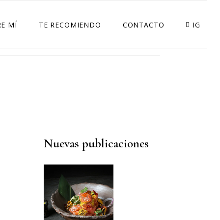
E MÍ
TE RECOMIENDO
CONTACTO
IG
RESTAURANTS
RECETAS
SOLIDARIDAD
LIFESTYLE
TECNOLOGIA
Nuevas publicaciones
DECO
BELLEZA
DELIVERYS
DEPORTE Y SALUD