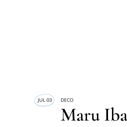
JUL 03
DECO
Maru Iba