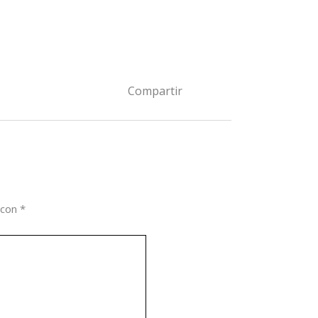
Compartir
FB
LI
 con
*