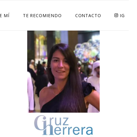
E MÍ
TE RECOMIENDO
CONTACTO
IG
RESTAURANTS
RECETAS
SOLIDARIDAD
LIFESTYLE
TECNOLOGIA
DECO
BELLEZA
DELIVERYS
DEPORTE Y SALUD