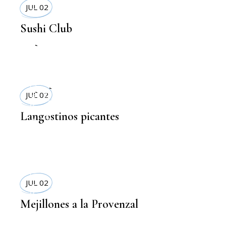
JUL 02
Sushi Club
TERRAZAS
,
DELIVERYS
RECETAS
,
RESTAURANTS
JUL 02
,
COMIDA SANA
Langostinos picantes
RECETAS
JUL 02
Mejillones a la Provenzal