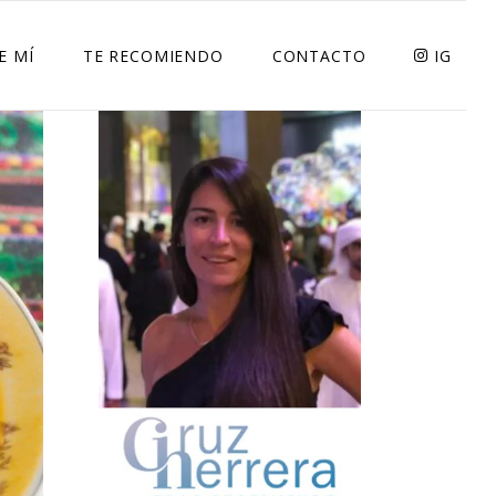
E MÍ
TE RECOMIENDO
CONTACTO
IG
RESTAURANTS
RECETAS
SOLIDARIDAD
LIFESTYLE
TECNOLOGIA
DECO
BELLEZA
DELIVERYS
DEPORTE Y SALUD