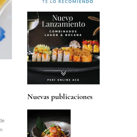
MODA
DELI BOX
VIAJES
COMIDA SANA
CONFITERIAS
Nuevas publicaciones
de
n