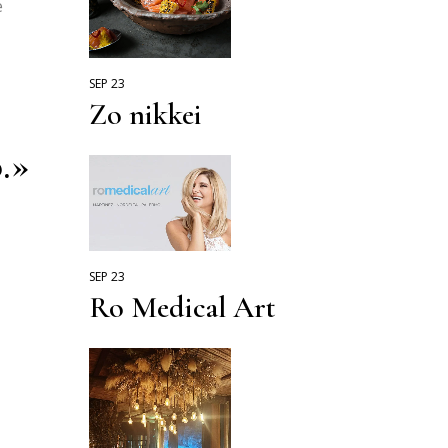
e
SEP 23
Zo nikkei
.»
SEP 23
Ro Medical Art